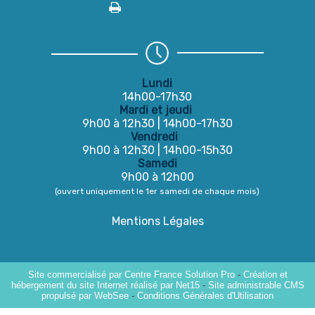
Lundi
14h00-17h30
Mardi et jeudi
9h00 à 12h30 | 14h00-17h30
Vendredi
9h00 à 12h30 | 14h00-15h30
Samedi
9h00 à 12h00
(ouvert uniquement le 1er samedi de chaque mois)
Mentions Légales
Site commercialisé par Centre France Solution Pro
-
Création et
hébergement du site Internet réalisé par Net15
-
Site administrable CMS
propulsé par WebSee
-
Conditions Générales d'Utilisation