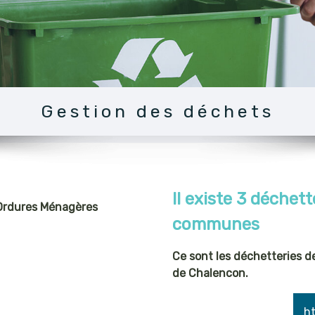
Gestion des déchets
Il existe 3 déche
s Ordures Ménagères
communes
Ce sont les déchetteries de
de Chalencon.
h