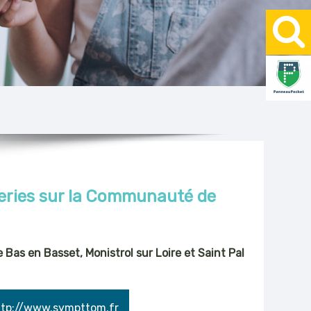
tteries sur la Communauté de
 Bas en Basset, Monistrol sur Loire et Saint Pal
ttp://www.sympttom.fr